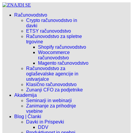
Računovodstvo
Crypto računovodstvo in
davki
ETSY računovodstvo
Računovodstvo za spletne
trgovine
Shopify računovodstvo
Woocommerce
računovodstvo
Magento računovodstvo
Računovodstvo za
oglaševalske agencije in
ustvarjalce
Klasično računovodstvo
Zunanji CFO za podjetnike
Akademija
Seminarji in webinarji
Zanimanje za prihodnje
vsebine
Blog | Članki
Davki in Prispevki
DDV
Produktivnost in osebni