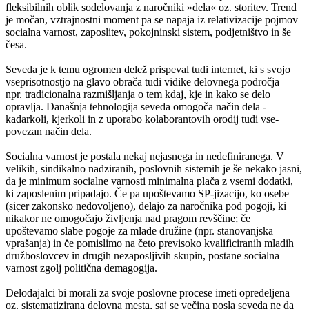
fleksibilnih oblik sodelovanja z naročniki »dela« oz. storitev. Trend
je močan, vztrajnostni moment pa se napaja iz relativizacije pojmov
socialna varnost, zaposlitev, pokojninski sistem, podjetništvo in še
česa.
Seveda je k temu ogromen delež prispeval tudi internet, ki s svojo
vseprisotnostjo na glavo obrača tudi vidike delovnega področja –
npr. tradicionalna razmišljanja o tem kdaj, kje in kako se delo
opravlja. Današnja tehnologija seveda omogoča način dela -
kadarkoli, kjerkoli in z uporabo kolaborantovih orodij tudi vse-
povezan način dela.
Socialna varnost je postala nekaj nejasnega in nedefiniranega. V
velikih, sindikalno nadziranih, poslovnih sistemih je še nekako jasni,
da je minimum socialne varnosti minimalna plača z vsemi dodatki,
ki zaposlenim pripadajo. Če pa upoštevamo SP-jizacijo, ko osebe
(sicer zakonsko nedovoljeno), delajo za naročnika pod pogoji, ki
nikakor ne omogočajo življenja nad pragom revščine; če
upoštevamo slabe pogoje za mlade družine (npr. stanovanjska
vprašanja) in če pomislimo na četo previsoko kvalificiranih mladih
družboslovcev in drugih nezaposljivih skupin, postane socialna
varnost zgolj politična demagogija.
Delodajalci bi morali za svoje poslovne procese imeti opredeljena
oz. sistematizirana delovna mesta, saj se večina posla seveda ne da