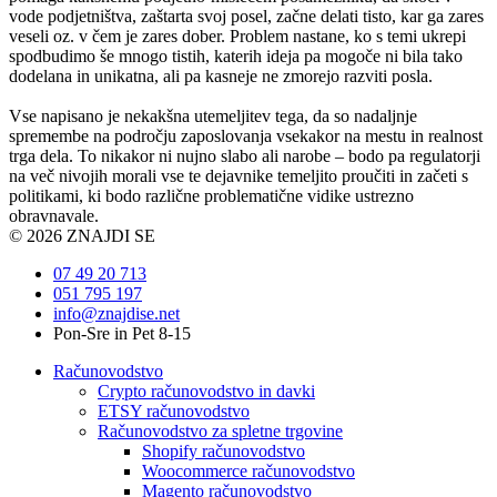
vode podjetništva, zaštarta svoj posel, začne delati tisto, kar ga zares
veseli oz. v čem je zares dober. Problem nastane, ko s temi ukrepi
spodbudimo še mnogo tistih, katerih ideja pa mogoče ni bila tako
dodelana in unikatna, ali pa kasneje ne zmorejo razviti posla.
Vse napisano je nekakšna utemeljitev tega, da so nadaljnje
spremembe na področju zaposlovanja vsekakor na mestu in realnost
trga dela. To nikakor ni nujno slabo ali narobe – bodo pa regulatorji
na več nivojih morali vse te dejavnike temeljito proučiti in začeti s
politikami, ki bodo različne problematične vidike ustrezno
obravnavale.
© 2026 ZNAJDI SE
07 49 20 713
051 795 197
info@znajdise.net
Pon-Sre in Pet 8-15
Računovodstvo
Crypto računovodstvo in davki
ETSY računovodstvo
Računovodstvo za spletne trgovine
Shopify računovodstvo
Woocommerce računovodstvo
Magento računovodstvo