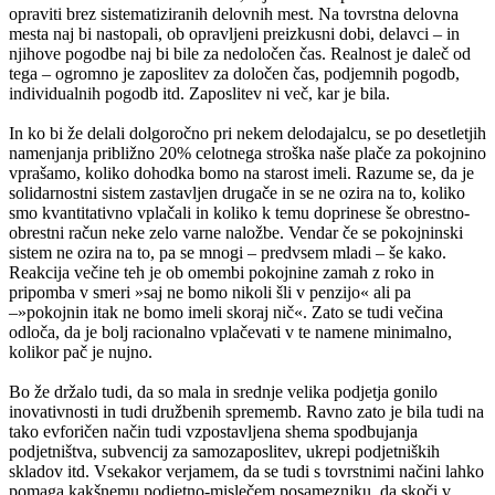
opraviti brez sistematiziranih delovnih mest. Na tovrstna delovna
mesta naj bi nastopali, ob opravljeni preizkusni dobi, delavci – in
njihove pogodbe naj bi bile za nedoločen čas. Realnost je daleč od
tega – ogromno je zaposlitev za določen čas, podjemnih pogodb,
individualnih pogodb itd. Zaposlitev ni več, kar je bila.
In ko bi že delali dolgoročno pri nekem delodajalcu, se po desetletjih
namenjanja približno 20% celotnega stroška naše plače za pokojnino
vprašamo, koliko dohodka bomo na starost imeli. Razume se, da je
solidarnostni sistem zastavljen drugače in se ne ozira na to, koliko
smo kvantitativno vplačali in koliko k temu doprinese še obrestno-
obrestni račun neke zelo varne naložbe. Vendar če se pokojninski
sistem ne ozira na to, pa se mnogi – predvsem mladi – še kako.
Reakcija večine teh je ob omembi pokojnine zamah z roko in
pripomba v smeri »saj ne bomo nikoli šli v penzijo« ali pa
–»pokojnin itak ne bomo imeli skoraj nič«. Zato se tudi večina
odloča, da je bolj racionalno vplačevati v te namene minimalno,
kolikor pač je nujno.
Bo že držalo tudi, da so mala in srednje velika podjetja gonilo
inovativnosti in tudi družbenih sprememb. Ravno zato je bila tudi na
tako evforičen način tudi vzpostavljena shema spodbujanja
podjetništva, subvencij za samozaposlitev, ukrepi podjetniških
skladov itd. Vsekakor verjamem, da se tudi s tovrstnimi načini lahko
pomaga kakšnemu podjetno-mislečem posamezniku, da skoči v