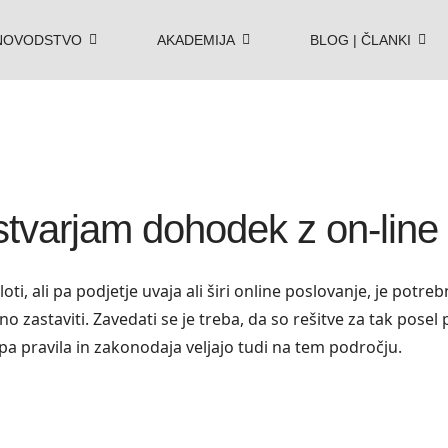
NOVODSTVO
AKADEMIJA
BLOG | ČLANKI
ustvarjam dohodek z on-lin
ti, ali pa podjetje uvaja ali širi online poslovanje, je potre
o zastaviti. Zavedati se je treba, da so rešitve za tak posel
a pravila in zakonodaja veljajo tudi na tem področju.