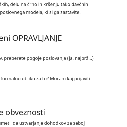
kih, delu na črno in kršenju tako davčnih
d poslovnega modela, ki si ga zastavite.
omeni OPRAVLJANJE
ov, preberete pogoje poslovanja (ja, najbrž…)
formalno obliko za to? Moram kaj prijaviti
 obveznosti
azumeti, da ustvarjanje dohodkov za seboj