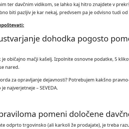
 ter davčnim vidikom, se lahko kaj hitro znajdete v prekrš
ebno biti pazljiv je kar nekaj, predvsem pa je odvisno tudi o
upoštevati:
li ustvarjanje dohodka pogosto p
k je običajno mačji kašelj. Izpolnite osnovne podatke, 5 klik
vse nared.
morda za opravljanje dejavnosti? Potrebujem kakšno pravno-
o je najverjetneje – SEVEDA.
raviloma pomeni določene davčne
ate odprto trgovinsko (ali karkoli že prodajate), je treba r