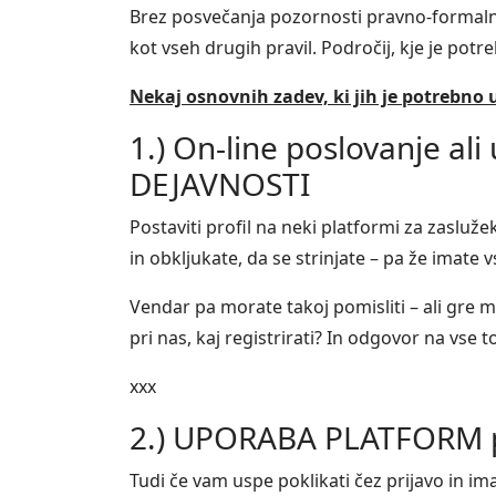
Brez posvečanja pozornosti pravno-formalnim
kot vseh drugih pravil. Področij, kje je potr
Nekaj osnovnih zadev, ki jih je potrebno 
1.) On-line poslovanje a
DEJAVNOSTI
Postaviti profil na neki platformi za zasluže
in obkljukate, da se strinjate – pa že imate 
Vendar pa morate takoj pomisliti – ali gre 
pri nas, kaj registrirati? In odgovor na vse t
xxx
2.) UPORABA PLATFORM p
Tudi če vam uspe poklikati čez prijavo in im