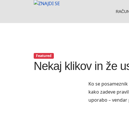
RAČU
Featured
Nekaj klikov in že 
Ko se posameznik lo
kako zadeve praviln
uporabo – vendar p