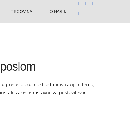
TRGOVINA
O NAS
e poslom
bno precej pozornosti administraciji in temu,
 postale zares enostavne za postavitev in