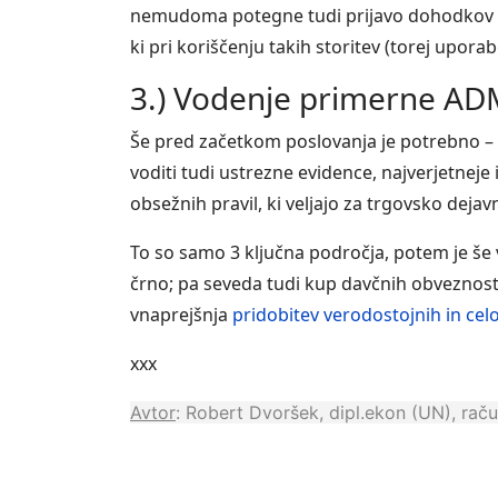
nemudoma potegne tudi prijavo dohodkov in 
ki pri koriščenju takih storitev (torej upor
3.) Vodenje primerne AD
Še pred začetkom poslovanja je potrebno – u
voditi tudi ustrezne evidence, najverjetneje
obsežnih pravil, ki veljajo za trgovsko dejavn
To so samo 3 ključna področja, potem je še 
črno; pa seveda tudi kup davčnih obveznosti
vnaprejšnja
pridobitev verodostojnih in cel
xxx
Avtor
: Robert Dvoršek, dipl.ekon (UN), rač