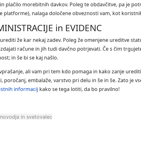
plačilo morebitnih davkov. Poleg te obdavčitve, pa je po
abe platforme), nalaga določene obveznosti vam, kot koristni
MINISTRACIJE in EVIDENC
rediti že kar nekaj zadev. Poleg že omenjene ureditve stat
 izdajati račune in jih tudi davčno potrjevati. Če s čim trgu
ost; in še bi se kaj našlo.
vprašanje, ali vam pri tem kdo pomaga in kako zanje urediti
, poročanj, embalaže, varstvo pri delu in še in še. Zato je
ostnih informacij
kako se tega lotiti, da bo pravilno!
unovodja in svetovalec