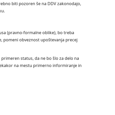
trebno biti pozoren še na DDV zakonodajo,
ku.
usa (pravno-formalne oblike), bo treba
jete, pomeni obveznost upoštevanja precej
 primeren status, da ne bo šlo za delo na
 vsekakor na mestu primerno informiranje in