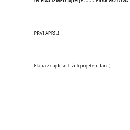
IN ENA IZMED NJIH JE ....... PRAV GOTOVA 
PRVI APRIL!
Ekipa Znajdi se ti želi prijeten dan :)